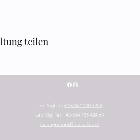
ltung teilen
Joe Sigl Tel
+43/664 230 3903
Leo Sigl Tel
+43/664 735 424 68
management@hariesl.com