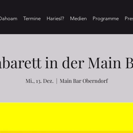
Dahoam
Termine
Hariesl?
Medien
Programme
Pre
barett in der Main 
Mi., 13. Dez.
  |  
Main Bar Oberndorf