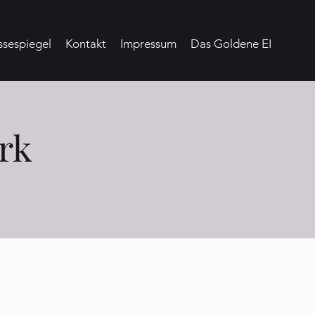
ssespiegel
Kontakt
Impressum
Das Goldene EI
rk