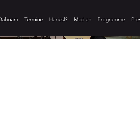
Dahoam
Termine
Hariesl?
Medien
Programme
Pre