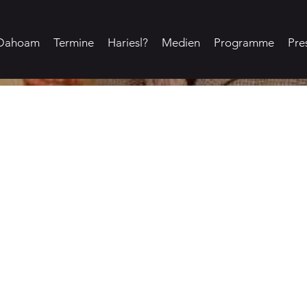
Dahoam
Termine
Hariesl?
Medien
Programme
Pre